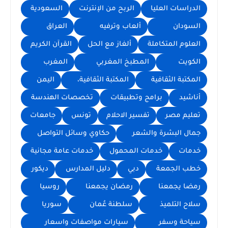
الدراسات العليا
الربح من الإنترنت
السعودية
السودان
ألعاب وترفيه
العراق
العلوم المتكاملة
ألغاز مع الحل
القرآن الكريم
الكويت
المطبخ المغربي
المغرب
المكتبة الثقافية
المكتبة الثقافية،
اليمن
أناشيد
برامج وتطبيقات
تخصصات الهندسة
تعليم مصر
تفسير الاحلام
تونس
جامعات
جمال البشرة والشعر
حكاوي وسائل التواصل
خدمات
خدمات المحمول
خدمات عامة مجانية
خطب الجمعة
دبي
دليل المدارس
ديكور
رمضا يجمعنا
رمضان يجمعنا
روسيا
سلاح التلميذ
سلطنة عُمان
سوريا
سياحة وسفر
سيارات مواصفات واسعار