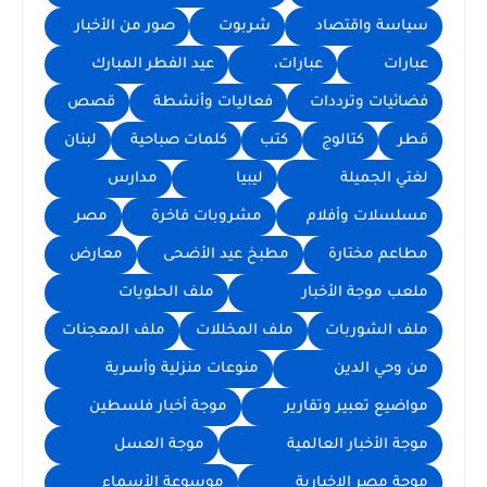
سياسة واقتصاد
شربوت
صور من الأخبار
عبارات
عبارات،
عيد الفطر المبارك
فضائيات وترددات
فعاليات وأنشطة
قصص
قطر
كتالوج
كتب
كلمات صباحية
لبنان
لغتي الجميلة
ليبيا
مدارس
مسلسلات وأفلام
مشروبات فاخرة
مصر
مطاعم مختارة
مطبخ عيد الأضحى
معارض
ملعب موجة الأخبار
ملف الحلويات
ملف الشوربات
ملف المخللات
ملف المعجنات
من وحي الدين
منوعات منزلية وأسرية
مواضيع تعبير وتقارير
موجة أخبار فلسطين
موجة الأخبار العالمية
موجة العسل
موجة مصر الإخبارية
موسوعة الأسماء