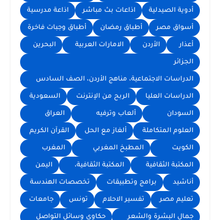
أدوية الصيدلية
اذاعات بث مباشر
اذاعة مدرسية
أسواق مصر
أطباق رمضان
أطباق وجبات فاخرة
أعذار
الأردن
الامارات العربية
البحرين
الجزائر
الدراسات الاجتماعية، مناهج الأردن، الصف السادس
الدراسات العليا
الربح من الإنترنت
السعودية
السودان
ألعاب وترفيه
العراق
العلوم المتكاملة
ألغاز مع الحل
القرآن الكريم
الكويت
المطبخ المغربي
المغرب
المكتبة الثقافية
المكتبة الثقافية،
اليمن
أناشيد
برامج وتطبيقات
تخصصات الهندسة
تعليم مصر
تفسير الاحلام
تونس
جامعات
جمال البشرة والشعر
حكاوي وسائل التواصل