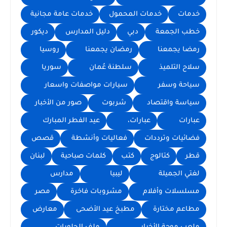
خدمات
خدمات المحمول
خدمات عامة مجانية
خطب الجمعة
دبي
دليل المدارس
ديكور
رمضا يجمعنا
رمضان يجمعنا
روسيا
سلاح التلميذ
سلطنة عُمان
سوريا
سياحة وسفر
سيارات مواصفات واسعار
سياسة واقتصاد
شربوت
صور من الأخبار
عبارات
عبارات،
عيد الفطر المبارك
فضائيات وترددات
فعاليات وأنشطة
قصص
قطر
كتالوج
كتب
كلمات صباحية
لبنان
لغتي الجميلة
ليبيا
مدارس
مسلسلات وأفلام
مشروبات فاخرة
مصر
مطاعم مختارة
مطبخ عيد الأضحى
معارض