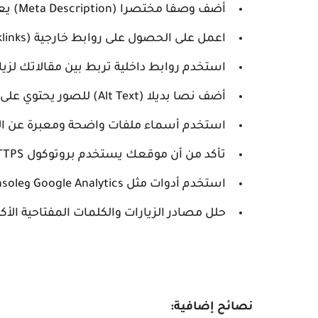
أضف وصفا مختصرا (Meta Description) يعبر عن محتوى الصفحة.
اعمل على الحصول على روابط خارجية (Backlinks) من مواقع ذات سمعة جيدة.
استخدم روابط داخلية تربط بين مقالاتك لزياد
أضف نصا بديلا (Alt Text) للصور يحتوي على الكلمات المفتاحية.
استخدم أسماء ملفات واضحة ومعبرة عن ال
تأكد من أن موقعك يستخدم بروتوكول HTTPS لتعزيز الأمان وثقة المستخدمين.
استخدم أدوات مثل Google Analytics وGoogle Search Console لتقييم أداء موقعك.
حلل مصادر الزيارات والكلمات المفتاحية الأك
نصائح إضافية: