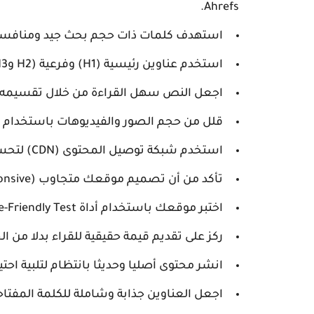
Ahrefs.
استهدف كلمات ذات حجم بحث جيد ومنافس
استخدم عناوين رئيسية (H1) وفرعية (H2 وH3) لتنظيم المقالات.
اجعل النص سهل القراءة من خلال تقسيمه إ
قلل من حجم الصور والفيديوهات باستخدام أدوات م
استخدم شبكة توصيل المحتوى (CDN) لتحسين وقت تحميل الصفحات.
تأكد من أن تصميم موقعك متجاوب (Responsive) ليعمل بشكل جيد على جميع الأجهزة.
اختبر موقعك باستخدام أداة Google Mobile-Friendly Test.
ركز على تقديم قيمة حقيقية للقراء بدلا من ا
انشر محتوى أصليا وحديثا بانتظام لتلبية اح
اجعل العناوين جذابة وشاملة للكلمة المفتاح