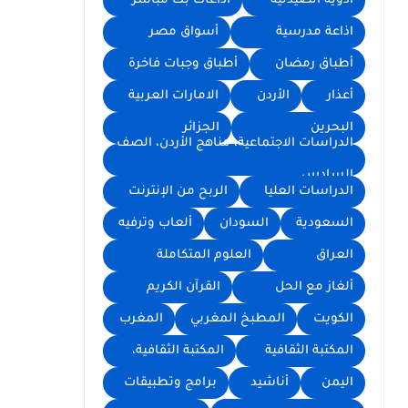
أدوية الصيدلية
اذاعات بث مباشر
اذاعة مدرسية
أسواق مصر
أطباق رمضان
أطباق وجبات فاخرة
أعذار
الأردن
الامارات العربية
البحرين
الجزائر
الدراسات الاجتماعية، مناهج الأردن، الصف
السادس
الدراسات العليا
الربح من الإنترنت
السعودية
السودان
ألعاب وترفيه
العراق
العلوم المتكاملة
ألغاز مع الحل
القرآن الكريم
الكويت
المطبخ المغربي
المغرب
المكتبة الثقافية
المكتبة الثقافية،
اليمن
أناشيد
برامج وتطبيقات