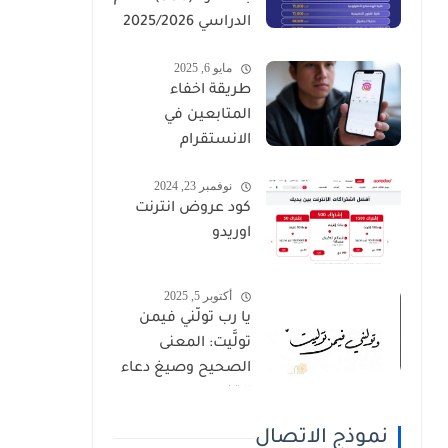
الدراسي 2025/2026
مايو 6, 2025
طريقة اخفاء
المتابعين في
الانستقرام
نوفمبر 23, 2024
كود عروض انترنت
اوريدو
أكتوبر 5, 2025
يا رب تولَّني فيمن
تولَّيت: المعنى
الصحيح وصيغ دعاء
القنوت
نموذج الاتصال