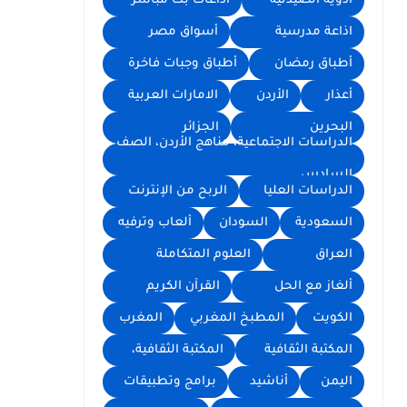
أدوية الصيدلية
اذاعات بث مباشر
اذاعة مدرسية
أسواق مصر
أطباق رمضان
أطباق وجبات فاخرة
أعذار
الأردن
الامارات العربية
البحرين
الجزائر
الدراسات الاجتماعية، مناهج الأردن، الصف
السادس
الدراسات العليا
الربح من الإنترنت
السعودية
السودان
ألعاب وترفيه
العراق
العلوم المتكاملة
ألغاز مع الحل
القرآن الكريم
الكويت
المطبخ المغربي
المغرب
المكتبة الثقافية
المكتبة الثقافية،
اليمن
أناشيد
برامج وتطبيقات