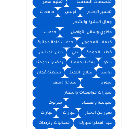
تخصصات الهندسة
تعليم مصر
تفسير الاحلام
تونس
جامعات
جمال البشرة والشعر
حكاوي وسائل التواصل
خدمات
خدمات المحمول
خدمات عامة مجانية
خطب الجمعة
دبي
دليل المدارس
ديكور
رمضا يجمعنا
رمضان يجمعنا
روسيا
سلاح التلميذ
سلطنة عُمان
سوريا
سياحة وسفر
سيارات مواصفات واسعار
سياسة واقتصاد
شربوت
صور من الأخبار
عبارات
عبارات،
عيد الفطر المبارك
فضائيات وترددات