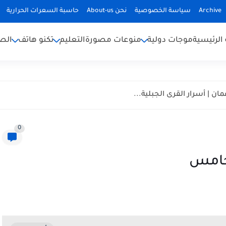
Archive
سياسة الخصوصية
نحن About-us
حاسبة السعرات الحرارية
الرئيسية
موجات دولية
منوعات مصورة
التعليم
تكنو هاتف
الص
ان | أسرار القرى الجبلية...
0
لخامس