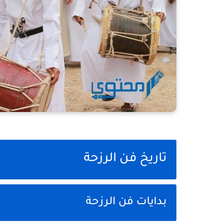
تاريخ فن الرزحة
بدايات فن الرزحة