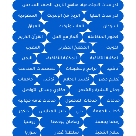
الدراسات الاجتماعية، مناهج الأردن، الصف السادس
الدراسات العليا
الربح من الإنترنت
السعودية
السودان
ألعاب وترفيه
العراق
العلوم المتكاملة
ألغاز مع الحل
القرآن الكريم
الكويت
المطبخ المغربي
المغرب
المكتبة الثقافية
المكتبة الثقافية،
اليمن
أناشيد
برامج وتطبيقات
تخصصات الهندسة
تعليم مصر
تفسير الاحلام
تونس
جامعات
جمال البشرة والشعر
حكاوي وسائل التواصل
خدمات
خدمات المحمول
خدمات عامة مجانية
خطب الجمعة
دبي
دليل المدارس
ديكور
رمضا يجمعنا
رمضان يجمعنا
روسيا
سلاح التلميذ
سلطنة عُمان
سوريا