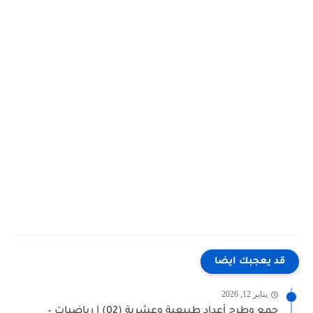
قد يعجبك ايضا
يناير 12, 2026
جمع وطرح أعداد طبيعية وعشرية (02) | رياضيات –