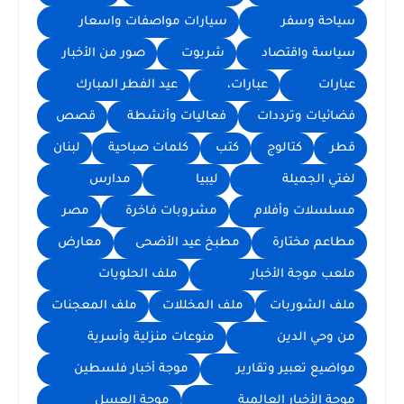
سياحة وسفر
سيارات مواصفات واسعار
سياسة واقتصاد
شربوت
صور من الأخبار
عبارات
عبارات،
عيد الفطر المبارك
فضائيات وترددات
فعاليات وأنشطة
قصص
قطر
كتالوج
كتب
كلمات صباحية
لبنان
لغتي الجميلة
ليبيا
مدارس
مسلسلات وأفلام
مشروبات فاخرة
مصر
مطاعم مختارة
مطبخ عيد الأضحى
معارض
ملعب موجة الأخبار
ملف الحلويات
ملف الشوربات
ملف المخللات
ملف المعجنات
من وحي الدين
منوعات منزلية وأسرية
مواضيع تعبير وتقارير
موجة أخبار فلسطين
موجة الأخبار العالمية
موجة العسل