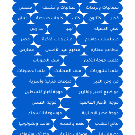
فضائيات وترددات
فعاليات وأنشطة
قصص
قطر
كتالوج
كتب
كلمات صباحية
لبنان
لغتي الجميلة
ليبيا
مدارس
مسلسلات وأفلام
مشروبات فاخرة
مصر
مطاعم مختارة
مطبخ عيد الأضحى
معارض
ملعب موجة الأخبار
ملف الحلويات
ملف الشوربات
ملف المخللات
ملف المعجنات
من وحي الدين
منوعات منزلية وأسرية
مواضيع تعبير وتقارير
موجة أخبار فلسطين
موجة الأخبار العالمية
موجة العسل
موجة مصر الإخبارية
موسوعة الأسماء
نتائج الطلاب
نهتم بالصحة
هاتف وتكنولوجيا
وصفات أرز
وصفات منزلية
وظائف وشواغر