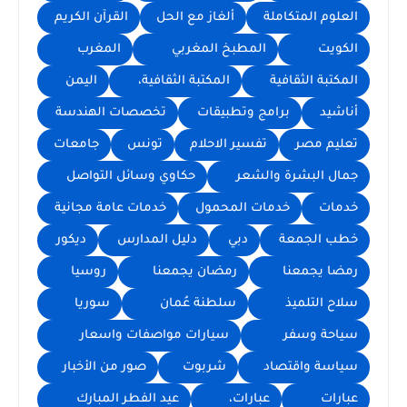
العلوم المتكاملة
ألغاز مع الحل
القرآن الكريم
الكويت
المطبخ المغربي
المغرب
المكتبة الثقافية
المكتبة الثقافية،
اليمن
أناشيد
برامج وتطبيقات
تخصصات الهندسة
تعليم مصر
تفسير الاحلام
تونس
جامعات
جمال البشرة والشعر
حكاوي وسائل التواصل
خدمات
خدمات المحمول
خدمات عامة مجانية
خطب الجمعة
دبي
دليل المدارس
ديكور
رمضا يجمعنا
رمضان يجمعنا
روسيا
سلاح التلميذ
سلطنة عُمان
سوريا
سياحة وسفر
سيارات مواصفات واسعار
سياسة واقتصاد
شربوت
صور من الأخبار
عبارات
عبارات،
عيد الفطر المبارك