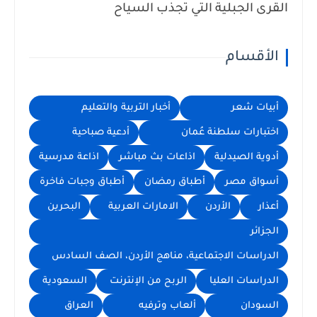
القرى الجبلية التي تجذب السياح
الأقسام
أبيات شعر
أخبار التربية والتعليم
اختبارات سلطنة عُمان
أدعية صباحية
أدوية الصيدلية
اذاعات بث مباشر
اذاعة مدرسية
أسواق مصر
أطباق رمضان
أطباق وجبات فاخرة
أعذار
الأردن
الامارات العربية
البحرين
الجزائر
الدراسات الاجتماعية، مناهج الأردن، الصف السادس
الدراسات العليا
الربح من الإنترنت
السعودية
السودان
ألعاب وترفيه
العراق