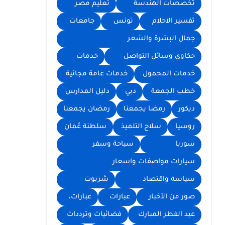
تخصصات الهندسة
تعليم مصر
تفسير الاحلام
تونس
جامعات
جمال البشرة والشعر
حكاوي وسائل التواصل
خدمات
خدمات المحمول
خدمات عامة مجانية
خطب الجمعة
دبي
دليل المدارس
ديكور
رمضا يجمعنا
رمضان يجمعنا
روسيا
سلاح التلميذ
سلطنة عُمان
سوريا
سياحة وسفر
سيارات مواصفات واسعار
سياسة واقتصاد
شربوت
صور من الأخبار
عبارات
عبارات،
عيد الفطر المبارك
فضائيات وترددات