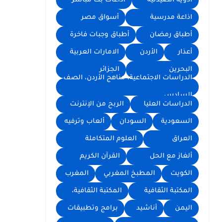
أدوية الصيدلية
اذاعات بث مباشر
اذاعة مدرسية
أسواق مصر
أطباق رمضان
أطباق وجبات فاخرة
أعذار
الأردن
الامارات العربية
البحرين
الجزائر
الدراسات الاجتماعية، مناهج الأردن، الصف
السادس
الدراسات العليا
الربح من الإنترنت
السعودية
السودان
ألعاب وترفيه
العراق
العلوم المتكاملة
ألغاز مع الحل
القرآن الكريم
الكويت
المطبخ المغربي
المغرب
المكتبة الثقافية
المكتبة الثقافية،
اليمن
أناشيد
برامج وتطبيقات