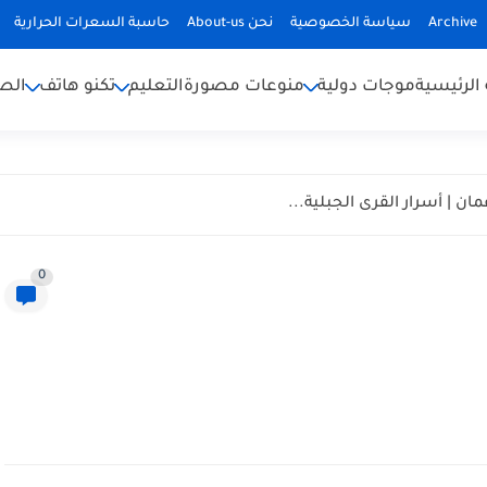
Archive
سياسة الخصوصية
نحن About-us
حاسبة السعرات الحرارية
الرئيسية
موجات دولية
منوعات مصورة
التعليم
تكنو هاتف
الص
ان | أسرار القرى الجبلية...
0