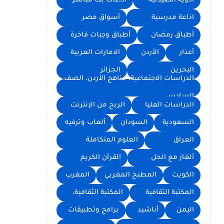
أدوية الصيدلية
اذاعات بث مباشر
اذاعة مدرسية
أسواق مصر
أطباق رمضان
أطباق وجبات فاخرة
أعذار
الأردن
الامارات العربية
البحرين
الجزائر
الدراسات الاجتماعية، مناهج الأردن، الصف
السادس
الدراسات العليا
الربح من الإنترنت
السعودية
السودان
ألعاب وترفيه
العراق
العلوم المتكاملة
ألغاز مع الحل
القرآن الكريم
الكويت
المطبخ المغربي
المغرب
المكتبة الثقافية
المكتبة الثقافية،
اليمن
أناشيد
برامج وتطبيقات