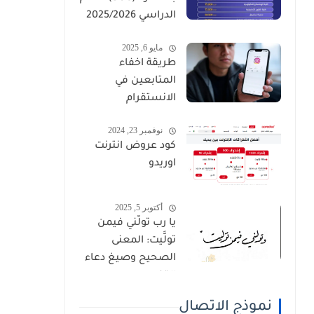
الدراسي 2025/2026
مايو 6, 2025
طريقة اخفاء
المتابعين في
الانستقرام
نوفمبر 23, 2024
كود عروض انترنت
اوريدو
أكتوبر 5, 2025
يا رب تولَّني فيمن
تولَّيت: المعنى
الصحيح وصيغ دعاء
القنوت
نموذج الاتصال