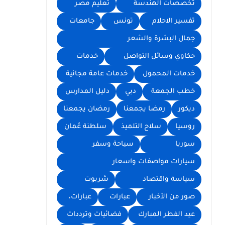
تخصصات الهندسة
تعليم مصر
تفسير الاحلام
تونس
جامعات
جمال البشرة والشعر
حكاوي وسائل التواصل
خدمات
خدمات المحمول
خدمات عامة مجانية
خطب الجمعة
دبي
دليل المدارس
ديكور
رمضا يجمعنا
رمضان يجمعنا
روسيا
سلاح التلميذ
سلطنة عُمان
سوريا
سياحة وسفر
سيارات مواصفات واسعار
سياسة واقتصاد
شربوت
صور من الأخبار
عبارات
عبارات،
عيد الفطر المبارك
فضائيات وترددات