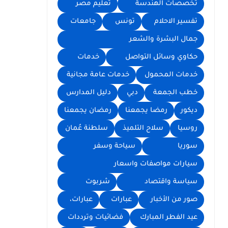
تخصصات الهندسة
تعليم مصر
تفسير الاحلام
تونس
جامعات
جمال البشرة والشعر
حكاوي وسائل التواصل
خدمات
خدمات المحمول
خدمات عامة مجانية
خطب الجمعة
دبي
دليل المدارس
ديكور
رمضا يجمعنا
رمضان يجمعنا
روسيا
سلاح التلميذ
سلطنة عُمان
سوريا
سياحة وسفر
سيارات مواصفات واسعار
سياسة واقتصاد
شربوت
صور من الأخبار
عبارات
عبارات،
عيد الفطر المبارك
فضائيات وترددات