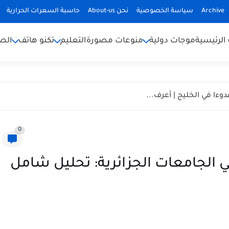
Archive
سياسة الخصوصية
نحن About-us
حاسبة السعرات الحرارية
الرئيسية
موجات دولية
منوعات مصورة
التعليم
تكنو هاتف
الص
يارة الأردن | اكتشف سحره...
0
ات قبول بكالوريا 2026 في الجامعات الجزائرية: تحليل شامل