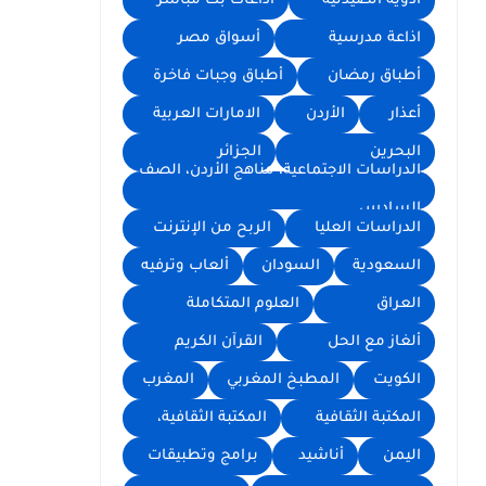
أدوية الصيدلية
اذاعات بث مباشر
اذاعة مدرسية
أسواق مصر
أطباق رمضان
أطباق وجبات فاخرة
أعذار
الأردن
الامارات العربية
البحرين
الجزائر
الدراسات الاجتماعية، مناهج الأردن، الصف
السادس
الدراسات العليا
الربح من الإنترنت
السعودية
السودان
ألعاب وترفيه
العراق
العلوم المتكاملة
ألغاز مع الحل
القرآن الكريم
الكويت
المطبخ المغربي
المغرب
المكتبة الثقافية
المكتبة الثقافية،
اليمن
أناشيد
برامج وتطبيقات