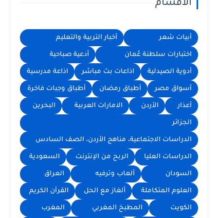
الأقسام
أبيات شعر
أخبار التربية والتعليم
اختبارات سلطنة عُمان
أدعية صباحية
أدوية الصيدلية
اذاعات بث مباشر
اذاعة مدرسية
أسواق مصر
أطباق رمضان
أطباق وجبات فاخرة
أعذار
الأردن
الامارات العربية
البحرين
الجزائر
الدراسات الاجتماعية، مناهج الأردن، الصف السادس
الدراسات العليا
الربح من الإنترنت
السعودية
السودان
ألعاب وترفيه
العراق
العلوم المتكاملة
ألغاز مع الحل
القرآن الكريم
الكويت
المطبخ المغربي
المغرب