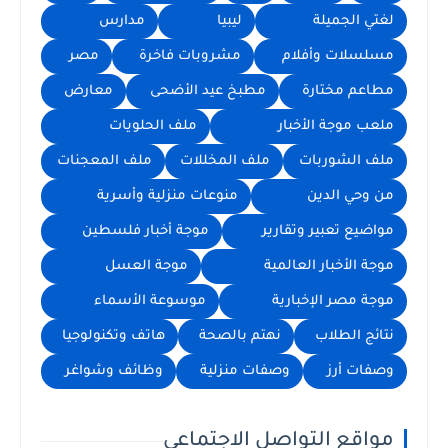
لغتي الجميلة
ليبيا
مدارس
مسلسلات وأفلام
مشروبات فاخرة
مصر
مطاعم مختارة
مطبخ عيد الأضحى
معارض
ملعب موجة الأخبار
ملف الحلويات
ملف الشوربات
ملف المخللات
ملف المعجنات
من وحي الدين
منوعات منزلية وأسرية
مواضيع تعبير وتقارير
موجة أخبار فلسطين
موجة الأخبار العالمية
موجة العسل
موجة مصر الإخبارية
موسوعة الأسماء
نتائج الطلاب
نهتم بالصحة
هاتف وتكنولوجيا
وصفات أرز
وصفات منزلية
وظائف وشواغر
مواقع التواصل الاجتماعي