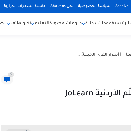
Archive
سياسة الخصوصية
نحن About-us
حاسبة السعرات الحرارية
الرئيسية
موجات دولية
منوعات مصورة
التعليم
تكنو هاتف
الص
ان | أسرار القرى الجبلية...
0
دنية JoLearn