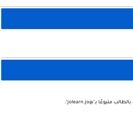
تبوعًا بـ"@jolearn.jo".