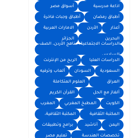
اذاعة مدرسية
أسواق مصر
أطباق رمضان
أطباق وجبات فاخرة
أعذار
الأردن
الامارات العربية
البحرين
الجزائر
الدراسات الاجتماعية، مناهج الأردن، الصف
السادس
الدراسات العليا
الربح من الإنترنت
السعودية
السودان
ألعاب وترفيه
العراق
العلوم المتكاملة
ألغاز مع الحل
القرآن الكريم
الكويت
المطبخ المغربي
المغرب
المكتبة الثقافية
المكتبة الثقافية،
اليمن
أناشيد
برامج وتطبيقات
تخصصات الهندسة
تعليم مصر