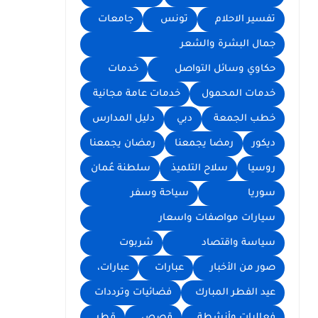
تفسير الاحلام
تونس
جامعات
جمال البشرة والشعر
حكاوي وسائل التواصل
خدمات
خدمات المحمول
خدمات عامة مجانية
خطب الجمعة
دبي
دليل المدارس
ديكور
رمضا يجمعنا
رمضان يجمعنا
روسيا
سلاح التلميذ
سلطنة عُمان
سوريا
سياحة وسفر
سيارات مواصفات واسعار
سياسة واقتصاد
شربوت
صور من الأخبار
عبارات
عبارات،
عيد الفطر المبارك
فضائيات وترددات
فعاليات وأنشطة
قصص
قطر