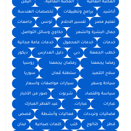
المكتبة الثقافية
المكتبة الثقافية،
اليمن
أناشيد
برامج وتطبيقات
تخصصات الهندسة
تعليم مصر
تفسير الاحلام
تونس
جامعات
جمال البشرة والشعر
حكاوي وسائل التواصل
خدمات
خدمات المحمول
خدمات عامة مجانية
خطب الجمعة
دبي
دليل المدارس
ديكور
رمضا يجمعنا
رمضان يجمعنا
روسيا
سلاح التلميذ
سلطنة عُمان
سوريا
سياحة وسفر
سيارات مواصفات واسعار
سياسة واقتصاد
شربوت
صور من الأخبار
عبارات
عبارات،
عيد الفطر المبارك
فضائيات وترددات
فعاليات وأنشطة
قصص
قطر
كتالوج
كتب
كلمات صباحية
لبنان