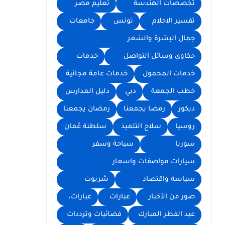
تخصصات الهندسة
تعليم مصر
تفسير الاحلام
تونس
جامعات
جمال البشرة والشعر
حكاوي وسائل التواصل
خدمات
خدمات المحمول
خدمات عامة مجانية
خطب الجمعة
دبي
دليل المدارس
ديكور
رمضا يجمعنا
رمضان يجمعنا
روسيا
سلاح التلميذ
سلطنة عُمان
سوريا
سياحة وسفر
سيارات مواصفات واسعار
سياسة واقتصاد
شربوت
صور من الأخبار
عبارات
عبارات،
عيد الفطر المبارك
فضائيات وترددات