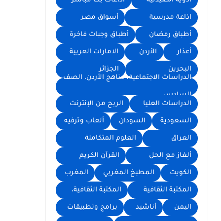
أدوية الصيدلية
اذاعات بث مباشر
اذاعة مدرسية
أسواق مصر
أطباق رمضان
أطباق وجبات فاخرة
أعذار
الأردن
الامارات العربية
البحرين
الجزائر
الدراسات الاجتماعية، مناهج الأردن، الصف
السادس
الدراسات العليا
الربح من الإنترنت
السعودية
السودان
ألعاب وترفيه
العراق
العلوم المتكاملة
ألغاز مع الحل
القرآن الكريم
الكويت
المطبخ المغربي
المغرب
المكتبة الثقافية
المكتبة الثقافية،
اليمن
أناشيد
برامج وتطبيقات