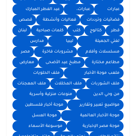
عبارات
عبارات،
عيد الفطر المبارك
فضائيات وترددات
فعاليات وأنشطة
قصص
قطر
كتالوج
كتب
كلمات صباحية
لبنان
لغتي الجميلة
ليبيا
مدارس
مسلسلات وأفلام
مشروبات فاخرة
مصر
مطاعم مختارة
مطبخ عيد الأضحى
معارض
ملعب موجة الأخبار
ملف الحلويات
ملف الشوربات
ملف المخللات
ملف المعجنات
من وحي الدين
منوعات منزلية وأسرية
مواضيع تعبير وتقارير
موجة أخبار فلسطين
موجة الأخبار العالمية
موجة العسل
موجة مصر الإخبارية
موسوعة الأسماء