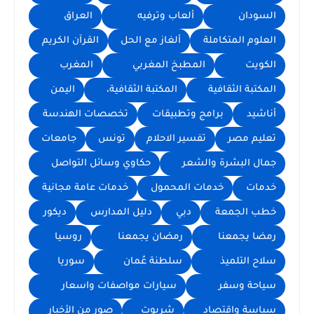
السودان
ألعاب وترفيه
العراق
العلوم المتكاملة
ألغاز مع الحل
القرآن الكريم
الكويت
المطبخ المغربي
المغرب
المكتبة الثقافية
المكتبة الثقافية،
اليمن
أناشيد
برامج وتطبيقات
تخصصات الهندسة
تعليم مصر
تفسير الاحلام
تونس
جامعات
جمال البشرة والشعر
حكاوي وسائل التواصل
خدمات
خدمات المحمول
خدمات عامة مجانية
خطب الجمعة
دبي
دليل المدارس
ديكور
رمضا يجمعنا
رمضان يجمعنا
روسيا
سلاح التلميذ
سلطنة عُمان
سوريا
سياحة وسفر
سيارات مواصفات واسعار
سياسة واقتصاد
شربوت
صور من الأخبار