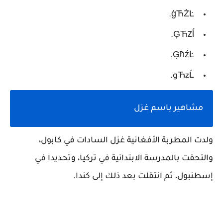
ġЋŻĿ.
ĢЋZĺ.
ĢћźĿ.
gЋzĹ.
مشاهير باسم غزل
ولدت المطربة الأفغانية غزل السادات في كابول،
والتحقت بالمدرسة الابتدائية في تركيا، وتحديدا في
إسطنبول، ثم انتقلت بعد ذلك إلى كندا.