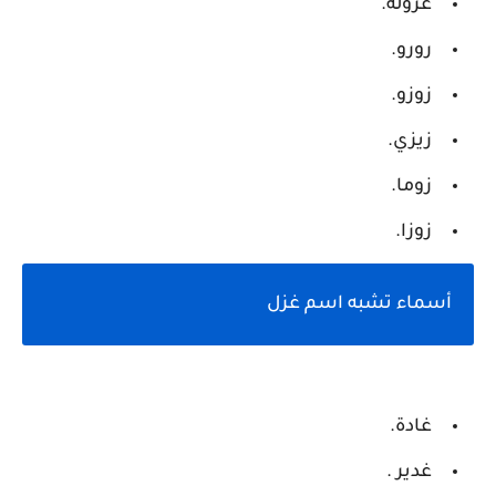
غزوله.
رورو.
زوزو.
زيزي.
زوما.
زوزا.
أسماء تشبه اسم غزل
غادة.
غدير .