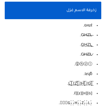
زخرفة الاسم غزل
ɢнzℓ.
G̷H̷Z̷L̷.
ⓖⓗⓩⓛ.
lzɥƃ.
[̲̅G̲̅].[̲̅H̲̅].[̲̅Z̲̅].[̲̅L̲̅.
[ɢ][н][z][ℓ.
۰۪۫G۪۫۰۰۪۫H۪۫۰۰۪۫Z۪۫۰۰۪۫L۪۫۰.