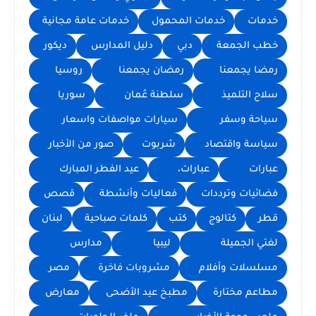
خدمات
خدمات المحمول
خدمات عامة مجانية
خطب الجمعة
دبي
دليل المدارس
ديكور
رمضا يجمعنا
رمضان يجمعنا
روسيا
سلاح التلميذ
سلطنة عُمان
سوريا
سياحة وسفر
سيارات مواصفات واسعار
سياسة واقتصاد
شربوت
صور من الأخبار
عبارات
عبارات،
عيد الفطر المبارك
فضائيات وترددات
فعاليات وأنشطة
قصص
قطر
كتالوج
كتب
كلمات صباحية
لبنان
لغتي الجميلة
ليبيا
مدارس
مسلسلات وأفلام
مشروبات فاخرة
مصر
مطاعم مختارة
مطبخ عيد الأضحى
معارض