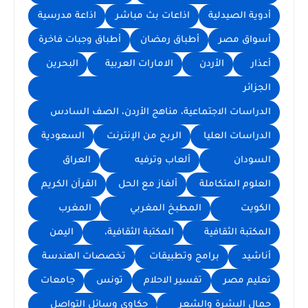
أدوية الصيدلية
اذاعات بث مباشر
اذاعة مدرسية
أسواق مصر
أطباق رمضان
أطباق وجبات فاخرة
أعذار
الأردن
الامارات العربية
البحرين
الجزائر
الدراسات الاجتماعية، مناهج الأردن، الصف السادس
الدراسات العليا
الربح من الإنترنت
السعودية
السودان
ألعاب وترفيه
العراق
العلوم المتكاملة
ألغاز مع الحل
القرآن الكريم
الكويت
المطبخ المغربي
المغرب
المكتبة الثقافية
المكتبة الثقافية،
اليمن
أناشيد
برامج وتطبيقات
تخصصات الهندسة
تعليم مصر
تفسير الاحلام
تونس
جامعات
جمال البشرة والشعر
حكاوي وسائل التواصل