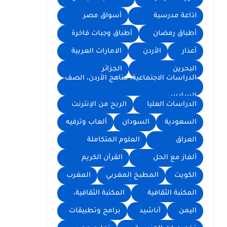
اذاعة مدرسية
أسواق مصر
أطباق رمضان
أطباق وجبات فاخرة
أعذار
الأردن
الامارات العربية
البحرين
الجزائر
الدراسات الاجتماعية، مناهج الأردن، الصف
السادس
الدراسات العليا
الربح من الإنترنت
السعودية
السودان
ألعاب وترفيه
العراق
العلوم المتكاملة
ألغاز مع الحل
القرآن الكريم
الكويت
المطبخ المغربي
المغرب
المكتبة الثقافية
المكتبة الثقافية،
اليمن
أناشيد
برامج وتطبيقات