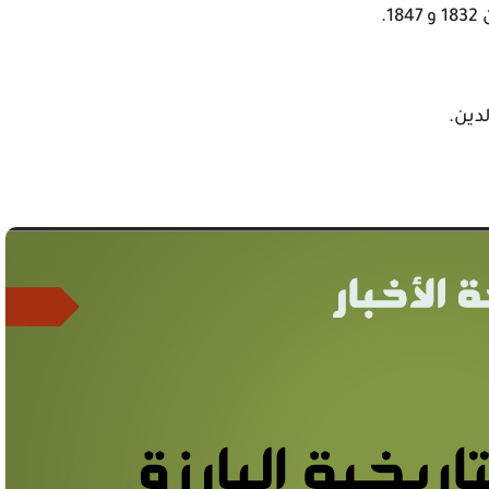
.
دين.