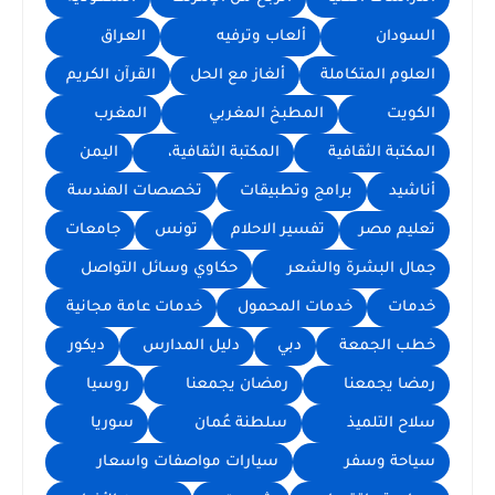
السودان
ألعاب وترفيه
العراق
العلوم المتكاملة
ألغاز مع الحل
القرآن الكريم
الكويت
المطبخ المغربي
المغرب
المكتبة الثقافية
المكتبة الثقافية،
اليمن
أناشيد
برامج وتطبيقات
تخصصات الهندسة
تعليم مصر
تفسير الاحلام
تونس
جامعات
جمال البشرة والشعر
حكاوي وسائل التواصل
خدمات
خدمات المحمول
خدمات عامة مجانية
خطب الجمعة
دبي
دليل المدارس
ديكور
رمضا يجمعنا
رمضان يجمعنا
روسيا
سلاح التلميذ
سلطنة عُمان
سوريا
سياحة وسفر
سيارات مواصفات واسعار