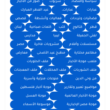
سياسة واقتصاد
شربوت
صور من الأخبار
عبارات
عبارات،
عيد الفطر المبارك
فضائيات وترددات
فعاليات وأنشطة
قصص
قطر
كتالوج
كتب
كلمات صباحية
لبنان
لغتي الجميلة
ليبيا
مدارس
مسلسلات وأفلام
مشروبات فاخرة
مصر
مطاعم مختارة
مطبخ عيد الأضحى
معارض
ملعب موجة الأخبار
ملف الحلويات
ملف الشوربات
ملف المخللات
ملف المعجنات
من وحي الدين
منوعات منزلية وأسرية
مواضيع تعبير وتقارير
موجة أخبار فلسطين
موجة الأخبار العالمية
موجة العسل
موجة مصر الإخبارية
موسوعة الأسماء