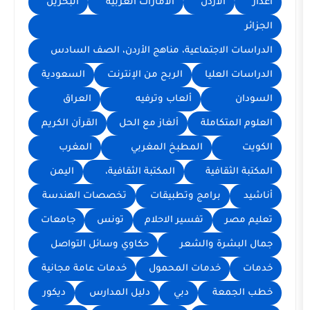
الأردن
الامارات العربية
البحرين
الاجتماعية، مناهج الأردن، الصف السادس
العليا
الربح من الإنترنت
السعودية
ألعاب وترفيه
العراق
متكاملة
ألغاز مع الحل
القرآن الكريم
المطبخ المغربي
المغرب
ثقافية
المكتبة الثقافية،
اليمن
برامج وتطبيقات
تخصصات الهندسة
ر
تفسير الاحلام
تونس
جامعات
شرة والشعر
حكاوي وسائل التواصل
خدمات المحمول
خدمات عامة مجانية
معة
دبي
دليل المدارس
ديكور