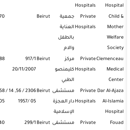
Hospitals
Private
جمعية
Beirut
01-788770
Hospitals
العناية
بالطفل
والام
Private
مركز
Beirut
917/1
01-372888
Hospitals
كليمنصو
20/11/2007
الطبي
Private
مستشفى
Beirut
2306 / 56, 14 /
01-856658,
Hospitals
دار العجزة
05 /1957
03-692005
الإسلامية
Private
مستشفى
Beirut
299/1
01-742140