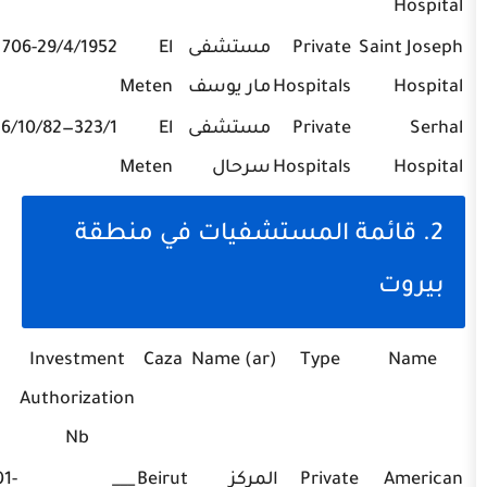
S
Private
مستشفى
El
706-29/4/1952
01-240111
Hospitals
مار يوسف
Meten
Private
مستشفى
El
323/1—16/10/82
03-410100,
Hospitals
سرحال
Meten
04-405050
ئمة المستشفيات في منطقة
Phone
Investment
Caza
Name (ar)
Type
Authorization
Nb
Private
المركز
Beirut
___
01-