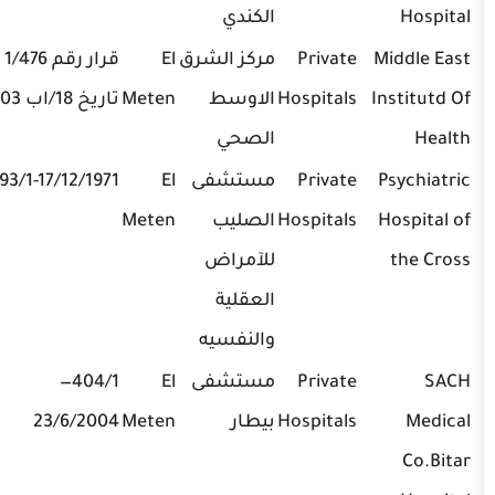
الكندي
Private
مركز الشرق
El
قرار رقم 1/476
04/712111
Hospitals
الاوسط
Meten
تاريخ 18/اب 2003
الصحي
Private
مستشفى
El
693/1-17/12/1971
04/710224
Hospitals
الصليب
Meten
للآمراض
العقلية
والنفسيه
Private
مستشفى
El
404/1—
03-774737,
Hospitals
بيطار
Meten
23/6/2004
01-682300