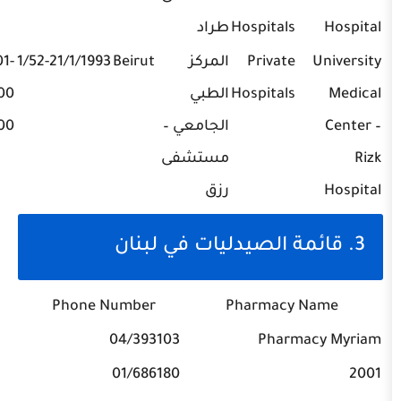
Hospitals
طراد
Private
المركز
Beirut
1/52-21/1/1993
01-
Hospitals
الطبي
200800,
الجامعي –
01-328800
مستشفى
رزق
Phone Number
Pharmacy
04/393103
Pharm
01/686180