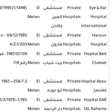
Private
مستشفى
El
(1/1498)11/9/1995
04/521130
Hospitals
العين
Meten
I
والاذن
Private
مستشفى
El
09/12/1985 – n
01/897300-
Hospitals
هارون
Meten
4/2-1/203
1-2-3-4
Private
مستشفى
El
1987/07/09 –قرار
04-
Hospitals
بيت شباب
Meten
رقم 119
983393/4,
04-981577
H
Private
مستشفى
El
258-7-3—-1961
04/718000
Hospitals
ابو جوده
Meten
– 716000
Private
مستشفى
El
1/165—21/3/1979
04/872211
Hospitals
دار الرحمه
Meten