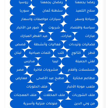
عنا
رمضان يجمعنا
روسيا
ميذ
سلطنة عُمان
سوريا
سفر
سيارات مواصفات واسعار
اقتصاد
شربوت
صور من الأخبار
عبارات،
عيد الفطر المبارك
وترددات
فعاليات وأنشطة
قصص
كتالوج
كتب
كلمات صباحية
لبنان
يلة
ليبيا
مدارس
 وأفلام
مشروبات فاخرة
مصر
تارة
مطبخ عيد الأضحى
معارض
 الأخبار
ملف الحلويات
ربات
ملف المخللات
ملف المعجنات
لدين
منوعات منزلية وأسرية