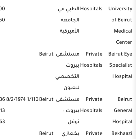
Hospitals
الطبي في
350000,
الجامعة
01-340460
الأميركية
Private
مستشفى
Beirut
Hospitals
بيروت
التخصصي
للعيون
Private
مستشفى
Beirut
1/110 8/2/1974
01-850236,
Hospitals
بيروت –
01-850213,
نوفل
01-823663
Private
بخعازي
Beirut