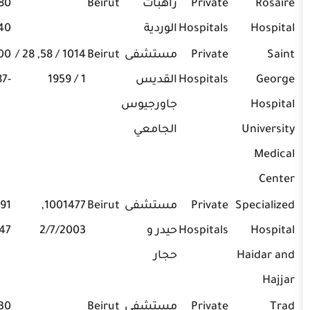
Private
راهبات
Beirut
01/447980,
Hospitals
الوردية
01/581140
Private
مستشفى
Beirut
1014 / 58, 28 /
01-441000
Hospitals
القديس
1 / 1959
-1287
جاورجيوس
الجامعي
Private
مستشفى
Beirut
1001477,
01-632091,
Hospitals
حيدر و
2/7/2003
01-650547
حجار
Private
مستشفى
Beirut
01-366130