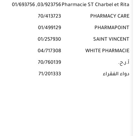
03/923756, 01/693756
Pharmacie ST Cha
70/413723
PHAR
01/499129
PH
01/257930
SAI
04/717308
WHITE
70/760139
71/201333