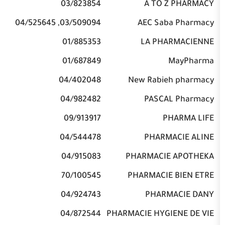
03/823854
A TO 
03/509094, 04/525645
AEC Sab
01/885353
LA PH
01/687849
04/402048
New Rabie
04/982482
PASCA
09/913917
P
04/544478
PHARM
04/915083
PHARMACIE
70/100545
PHARMACIE
04/924743
PHARM
04/872544
PHARMACIE HYGI