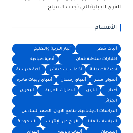
القرى الجبلية التي تجذب السياح
الأقسام
أبيات شعر
أخبار التربية والتعليم
اختبارات سلطنة عُمان
أدعية صباحية
أدوية الصيدلية
اذاعات بث مباشر
اذاعة مدرسية
أسواق مصر
أطباق رمضان
أطباق وجبات فاخرة
أعذار
الأردن
الامارات العربية
البحرين
الجزائر
الدراسات الاجتماعية، مناهج الأردن، الصف السادس
الدراسات العليا
الربح من الإنترنت
السعودية
السودان
ألعاب وترفيه
العراق