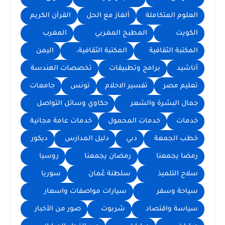
العلوم المتكاملة
ألغاز مع الحل
القرآن الكريم
الكويت
المطبخ المغربي
المغرب
المكتبة الثقافية
المكتبة الثقافية،
اليمن
أناشيد
برامج وتطبيقات
تخصصات الهندسة
تعليم مصر
تفسير الاحلام
تونس
جامعات
جمال البشرة والشعر
حكاوي وسائل التواصل
خدمات
خدمات المحمول
خدمات عامة مجانية
خطب الجمعة
دبي
دليل المدارس
ديكور
رمضا يجمعنا
رمضان يجمعنا
روسيا
سلاح التلميذ
سلطنة عُمان
سوريا
سياحة وسفر
سيارات مواصفات واسعار
سياسة واقتصاد
شربوت
صور من الأخبار