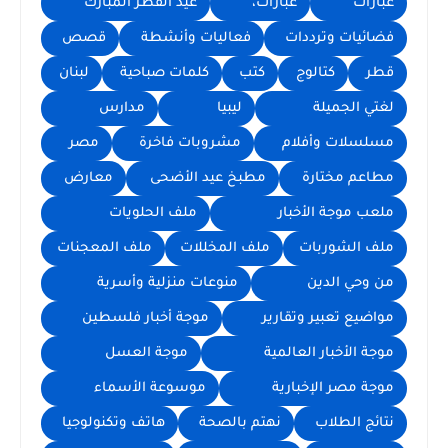
عبارات
عبارات،
عيد الفطر المبارك
فضائيات وترددات
فعاليات وأنشطة
قصص
قطر
كتالوج
كتب
كلمات صباحية
لبنان
لغتي الجميلة
ليبيا
مدارس
مسلسلات وأفلام
مشروبات فاخرة
مصر
مطاعم مختارة
مطبخ عيد الأضحى
معارض
ملعب موجة الأخبار
ملف الحلويات
ملف الشوربات
ملف المخللات
ملف المعجنات
من وحي الدين
منوعات منزلية وأسرية
مواضيع تعبير وتقارير
موجة أخبار فلسطين
موجة الأخبار العالمية
موجة العسل
موجة مصر الإخبارية
موسوعة الأسماء
نتائج الطلاب
نهتم بالصحة
هاتف وتكنولوجيا