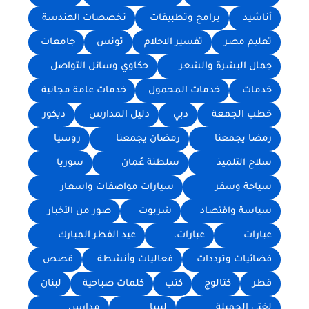
أناشيد
برامج وتطبيقات
تخصصات الهندسة
تعليم مصر
تفسير الاحلام
تونس
جامعات
جمال البشرة والشعر
حكاوي وسائل التواصل
خدمات
خدمات المحمول
خدمات عامة مجانية
خطب الجمعة
دبي
دليل المدارس
ديكور
رمضا يجمعنا
رمضان يجمعنا
روسيا
سلاح التلميذ
سلطنة عُمان
سوريا
سياحة وسفر
سيارات مواصفات واسعار
سياسة واقتصاد
شربوت
صور من الأخبار
عبارات
عبارات،
عيد الفطر المبارك
فضائيات وترددات
فعاليات وأنشطة
قصص
قطر
كتالوج
كتب
كلمات صباحية
لبنان
لغتي الجميلة
ليبيا
مدارس