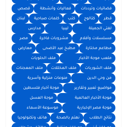
فضائيات وترددات
فعاليات وأنشطة
قصص
قطر
كتالوج
كتب
كلمات صباحية
لبنان
لغتي الجميلة
ليبيا
مدارس
مسلسلات وأفلام
مشروبات فاخرة
مصر
مطاعم مختارة
مطبخ عيد الأضحى
معارض
ملعب موجة الأخبار
ملف الحلويات
ملف الشوربات
ملف المخللات
ملف المعجنات
من وحي الدين
منوعات منزلية وأسرية
مواضيع تعبير وتقارير
موجة أخبار فلسطين
موجة الأخبار العالمية
موجة العسل
موجة مصر الإخبارية
موسوعة الأسماء
نتائج الطلاب
نهتم بالصحة
هاتف وتكنولوجيا