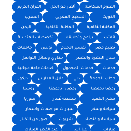
العلوم المتكاملة
ألغاز مع الحل
القرآن الكريم
الكويت
المطبخ المغربي
المغرب
المكتبة الثقافية
المكتبة الثقافية،
اليمن
أناشيد
برامج وتطبيقات
تخصصات الهندسة
تعليم مصر
تفسير الاحلام
تونس
جامعات
جمال البشرة والشعر
حكاوي وسائل التواصل
خدمات
خدمات المحمول
خدمات عامة مجانية
خطب الجمعة
دبي
دليل المدارس
ديكور
رمضا يجمعنا
رمضان يجمعنا
روسيا
سلاح التلميذ
سلطنة عُمان
سوريا
سياحة وسفر
سيارات مواصفات واسعار
سياسة واقتصاد
شربوت
صور من الأخبار
عبارات
عبارات،
عيد الفطر المبارك