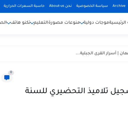
Archive
سياسة الخصوصية
نحن About-us
حاسبة السعرات الحرارية
الرئيسية
موجات دولية
منوعات مصورة
التعليم
تكنو هاتف
الص
ان | أسرار القرى الجبلية...
0
تسجيل تلاميذ التحضيري للسنة