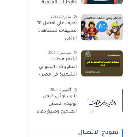
والإجابات العلمية
يناير 10, 2025
تعرف علي افضل 10
تطبيقات لمشاهدة
الانمي
سبتمبر 1, 2024
أشهر محلات
الحلويات - الحلواني
الشهيرة في مصر -
دليل كامل
أكتوبر 5, 2025
يا رب تولَّني فيمن
تولَّيت: المعنى
الصحيح وصيغ دعاء
القنوت
نموذج الاتصال