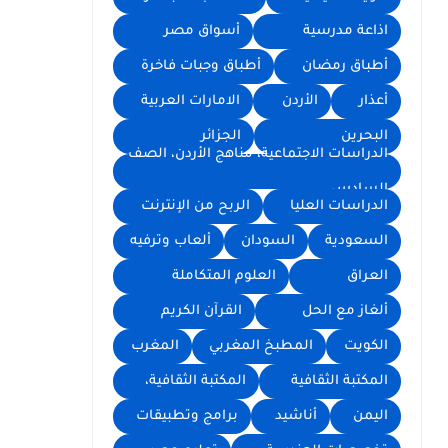
اذاعة مدرسية
أسواق مصر
أطباق رمضان
أطباق وجبات فاخرة
أعذار
الأردن
الامارات العربية
البحرين
الجزائر
الدراسات الاجتماعية، مناهج الأردن، الصف
السادس
الدراسات العليا
الربح من الإنترنت
السعودية
السودان
ألعاب وترفيه
العراق
العلوم المتكاملة
ألغاز مع الحل
القرآن الكريم
الكويت
المطبخ المغربي
المغرب
المكتبة الثقافية
المكتبة الثقافية،
اليمن
أناشيد
برامج وتطبيقات