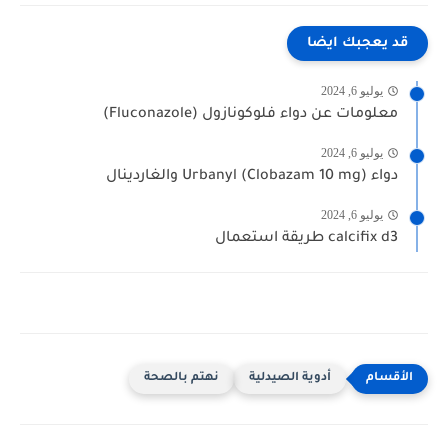
قد يعجبك ايضا
يوليو 6, 2024
معلومات عن دواء فلوكونازول (Fluconazole)
يوليو 6, 2024
دواء Urbanyl (Clobazam 10 mg) والغاردينال
يوليو 6, 2024
calcifix d3 طريقة استعمال
أدوية الصيدلية
نهتم بالصحة