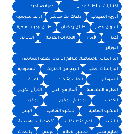
اختبارات سلطنة عُمان
أدعية صباحية
أدوية الصيدلية
اذاعات بث مباشر
اذاعة مدرسية
أسواق مصر
أطباق رمضان
أطباق وجبات فاخرة
أعذار
الأردن
الامارات العربية
البحرين
الجزائر
الدراسات الاجتماعية، مناهج الأردن، الصف السادس
الدراسات العليا
الربح من الإنترنت
السعودية
السودان
ألعاب وترفيه
العراق
العلوم المتكاملة
ألغاز مع الحل
القرآن الكريم
الكويت
المطبخ المغربي
المغرب
المكتبة الثقافية
المكتبة الثقافية،
اليمن
أناشيد
برامج وتطبيقات
تخصصات الهندسة
تعليم مصر
تفسير الاحلام
تونس
جامعات