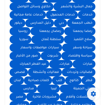
جمال البشرة والشعر
حكاوي وسائل التواصل
خدمات
خدمات المحمول
خدمات عامة مجانية
خطب الجمعة
دبي
دليل المدارس
ديكور
رمضا يجمعنا
رمضان يجمعنا
روسيا
سلاح التلميذ
سلطنة عُمان
سوريا
سياحة وسفر
سيارات مواصفات واسعار
سياسة واقتصاد
شربوت
صور من الأخبار
عبارات
عبارات،
عيد الفطر المبارك
فضائيات وترددات
فعاليات وأنشطة
قصص
قطر
كتالوج
كتب
كلمات صباحية
لبنان
لغتي الجميلة
ليبيا
مدارس
مسلسلات وأفلام
مشروبات فاخرة
مصر