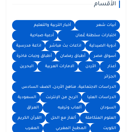
الأقسام
أبيات شعر
أخبار التربية والتعليم
اختبارات سلطنة عُمان
أدعية صباحية
أدوية الصيدلية
اذاعات بث مباشر
اذاعة مدرسية
أسواق مصر
أطباق رمضان
أطباق وجبات فاخرة
أعذار
الأردن
الامارات العربية
البحرين
الجزائر
الدراسات الاجتماعية، مناهج الأردن، الصف السادس
الدراسات العليا
الربح من الإنترنت
السعودية
السودان
ألعاب وترفيه
العراق
العلوم المتكاملة
ألغاز مع الحل
القرآن الكريم
الكويت
المطبخ المغربي
المغرب