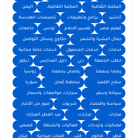
المكتبة الثقافية
المكتبة الثقافية،
اليمن
أناشيد
برامج وتطبيقات
تخصصات الهندسة
تعليم مصر
تفسير الاحلام
تونس
جامعات
جمال البشرة والشعر
حكاوي وسائل التواصل
خدمات
خدمات المحمول
خدمات عامة مجانية
خطب الجمعة
دبي
دليل المدارس
ديكور
رمضا يجمعنا
رمضان يجمعنا
روسيا
سلاح التلميذ
سلطنة عُمان
سوريا
سياحة وسفر
سيارات مواصفات واسعار
سياسة واقتصاد
شربوت
صور من الأخبار
عبارات
عبارات،
عيد الفطر المبارك
فضائيات وترددات
فعاليات وأنشطة
قصص
قطر
كتالوج
كتب
كلمات صباحية
لبنان