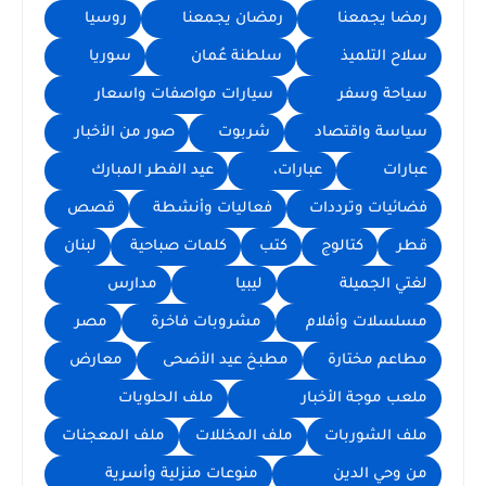
رمضا يجمعنا
رمضان يجمعنا
روسيا
سلاح التلميذ
سلطنة عُمان
سوريا
سياحة وسفر
سيارات مواصفات واسعار
سياسة واقتصاد
شربوت
صور من الأخبار
عبارات
عبارات،
عيد الفطر المبارك
فضائيات وترددات
فعاليات وأنشطة
قصص
قطر
كتالوج
كتب
كلمات صباحية
لبنان
لغتي الجميلة
ليبيا
مدارس
مسلسلات وأفلام
مشروبات فاخرة
مصر
مطاعم مختارة
مطبخ عيد الأضحى
معارض
ملعب موجة الأخبار
ملف الحلويات
ملف الشوربات
ملف المخللات
ملف المعجنات
من وحي الدين
منوعات منزلية وأسرية