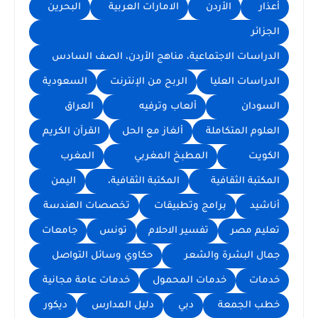
أعذار
الأردن
الامارات العربية
البحرين
الجزائر
الدراسات الاجتماعية، مناهج الأردن، الصف السادس
الدراسات العليا
الربح من الإنترنت
السعودية
السودان
ألعاب وترفيه
العراق
العلوم المتكاملة
ألغاز مع الحل
القرآن الكريم
الكويت
المطبخ المغربي
المغرب
المكتبة الثقافية
المكتبة الثقافية،
اليمن
أناشيد
برامج وتطبيقات
تخصصات الهندسة
تعليم مصر
تفسير الاحلام
تونس
جامعات
جمال البشرة والشعر
حكاوي وسائل التواصل
خدمات
خدمات المحمول
خدمات عامة مجانية
خطب الجمعة
دبي
دليل المدارس
ديكور