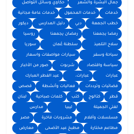
جمال البشرة والشعر
حكاوي وسائل التواصل
خدمات
خدمات المحمول
خدمات عامة مجانية
خطب الجمعة
دبي
دليل المدارس
ديكور
رمضا يجمعنا
رمضان يجمعنا
روسيا
سلاح التلميذ
سلطنة عُمان
سوريا
سياحة وسفر
سيارات مواصفات واسعار
سياسة واقتصاد
شربوت
صور من الأخبار
عبارات
عبارات،
عيد الفطر المبارك
فضائيات وترددات
فعاليات وأنشطة
قصص
قطر
كتالوج
كتب
كلمات صباحية
لبنان
لغتي الجميلة
ليبيا
مدارس
مسلسلات وأفلام
مشروبات فاخرة
مصر
مطاعم مختارة
مطبخ عيد الأضحى
معارض