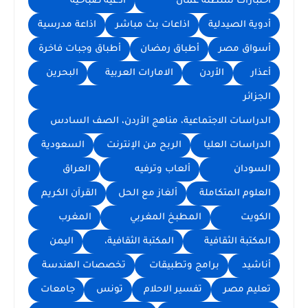
اختبارات سلطنة عُمان
أدعية صباحية
أدوية الصيدلية
اذاعات بث مباشر
اذاعة مدرسية
أسواق مصر
أطباق رمضان
أطباق وجبات فاخرة
أعذار
الأردن
الامارات العربية
البحرين
الجزائر
الدراسات الاجتماعية، مناهج الأردن، الصف السادس
الدراسات العليا
الربح من الإنترنت
السعودية
السودان
ألعاب وترفيه
العراق
العلوم المتكاملة
ألغاز مع الحل
القرآن الكريم
الكويت
المطبخ المغربي
المغرب
المكتبة الثقافية
المكتبة الثقافية،
اليمن
أناشيد
برامج وتطبيقات
تخصصات الهندسة
تعليم مصر
تفسير الاحلام
تونس
جامعات