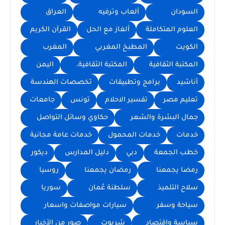
السودان
ألعاب وترفيه
العراق
العلوم المتكاملة
ألغاز مع الحل
القرآن الكريم
الكويت
المطبخ المغربي
المغرب
المكتبة الثقافية
المكتبة الثقافية،
اليمن
أناشيد
برامج وتطبيقات
تخصصات الهندسة
تعليم مصر
تفسير الاحلام
تونس
جامعات
جمال البشرة والشعر
حكاوي وسائل التواصل
خدمات
خدمات المحمول
خدمات عامة مجانية
خطب الجمعة
دبي
دليل المدارس
ديكور
رمضا يجمعنا
رمضان يجمعنا
روسيا
سلاح التلميذ
سلطنة عُمان
سوريا
سياحة وسفر
سيارات مواصفات واسعار
سياسة واقتصاد
شربوت
صور من الأخبار