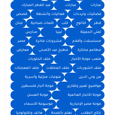
عبارات
عبارات،
عيد الفطر المبارك
فضائيات وترددات
فعاليات وأنشطة
قصص
قطر
كتالوج
كتب
كلمات صباحية
لبنان
لغتي الجميلة
ليبيا
مدارس
مسلسلات وأفلام
مشروبات فاخرة
مصر
مطاعم مختارة
مطبخ عيد الأضحى
معارض
ملعب موجة الأخبار
ملف الحلويات
ملف الشوربات
ملف المخللات
ملف المعجنات
من وحي الدين
منوعات منزلية وأسرية
مواضيع تعبير وتقارير
موجة أخبار فلسطين
موجة الأخبار العالمية
موجة العسل
موجة مصر الإخبارية
موسوعة الأسماء
نتائج الطلاب
نهتم بالصحة
هاتف وتكنولوجيا