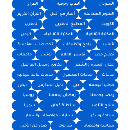
السودان
ألعاب وترفيه
العراق
العلوم المتكاملة
ألغاز مع الحل
القرآن الكريم
الكويت
المطبخ المغربي
المغرب
المكتبة الثقافية
المكتبة الثقافية،
اليمن
أناشيد
برامج وتطبيقات
تخصصات الهندسة
تعليم مصر
تفسير الاحلام
تونس
جامعات
جمال البشرة والشعر
حكاوي وسائل التواصل
خدمات
خدمات المحمول
خدمات عامة مجانية
خطب الجمعة
دبي
دليل المدارس
ديكور
رمضا يجمعنا
رمضان يجمعنا
روسيا
سلاح التلميذ
سلطنة عُمان
سوريا
سياحة وسفر
سيارات مواصفات واسعار
سياسة واقتصاد
شربوت
صور من الأخبار