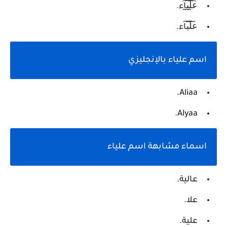
ع̯͡ل̯͡ي̯͡اء.
ع͠ل͠ي͠اء.
اسم علياء بالإنجليزي
Aliaa.
Alyaa.
اسماء مشابهة اسم علياء
عالية.
علا.
علية.