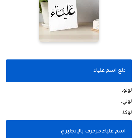
دلع اسم علياء
لولو.
لولي.
لوكا.
اسم علياء مزخرف بالإنجليزي