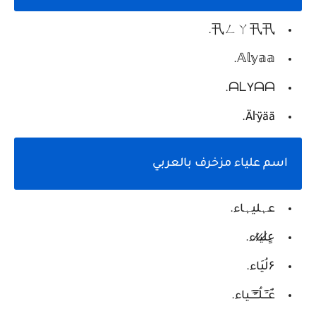
卂ㄥㄚ卂卂.
𝔸𝕝𝕪𝕒𝕒.
ᗩᒪYᗩᗩ.
Äŀÿää.
اسم علياء مزخرف بالعربي
عہليہاء.
ع̷ٍل̷ي̷اء.
۶لُيَاء.
عٌـِـِِـِـلُـِـِِـِِِـِِـِـياء.