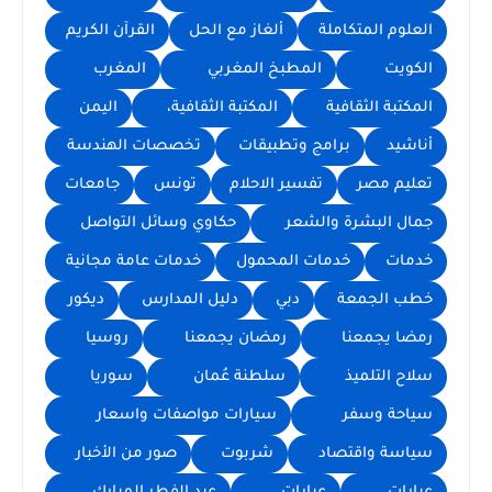
العلوم المتكاملة
ألغاز مع الحل
القرآن الكريم
الكويت
المطبخ المغربي
المغرب
المكتبة الثقافية
المكتبة الثقافية،
اليمن
أناشيد
برامج وتطبيقات
تخصصات الهندسة
تعليم مصر
تفسير الاحلام
تونس
جامعات
جمال البشرة والشعر
حكاوي وسائل التواصل
خدمات
خدمات المحمول
خدمات عامة مجانية
خطب الجمعة
دبي
دليل المدارس
ديكور
رمضا يجمعنا
رمضان يجمعنا
روسيا
سلاح التلميذ
سلطنة عُمان
سوريا
سياحة وسفر
سيارات مواصفات واسعار
سياسة واقتصاد
شربوت
صور من الأخبار