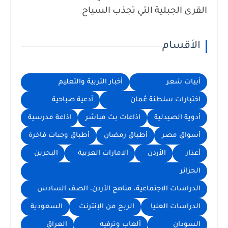
القرى الجبلية التي تجذب السياح
الأقسام
أبيات شعر
أخبار التربية والتعليم
اختبارات سلطنة عُمان
أدعية صباحية
أدوية الصيدلية
اذاعات بث مباشر
اذاعة مدرسية
أسواق مصر
أطباق رمضان
أطباق وجبات فاخرة
أعذار
الأردن
الامارات العربية
البحرين
الجزائر
الدراسات الاجتماعية، مناهج الأردن، الصف السادس
الدراسات العليا
الربح من الإنترنت
السعودية
السودان
ألعاب وترفيه
العراق