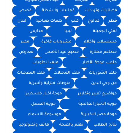
عبارات
عبارات،
عيد الفطر المبارك
فضائيات وترددات
فعاليات وأنشطة
قصص
قطر
كتالوج
كتب
كلمات صباحية
لبنان
لغتي الجميلة
ليبيا
مدارس
مسلسلات وأفلام
مشروبات فاخرة
مصر
مطاعم مختارة
مطبخ عيد الأضحى
معارض
ملعب موجة الأخبار
ملف الحلويات
ملف الشوربات
ملف المخللات
ملف المعجنات
من وحي الدين
منوعات منزلية وأسرية
مواضيع تعبير وتقارير
موجة أخبار فلسطين
موجة الأخبار العالمية
موجة العسل
موجة مصر الإخبارية
موسوعة الأسماء
نتائج الطلاب
نهتم بالصحة
هاتف وتكنولوجيا