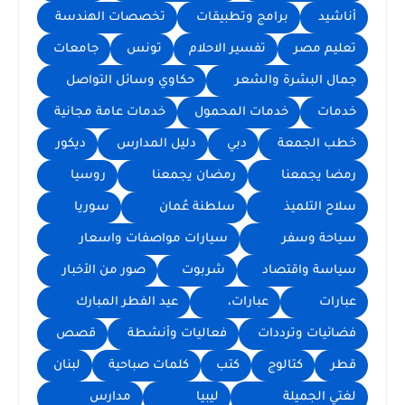
أناشيد
برامج وتطبيقات
تخصصات الهندسة
تعليم مصر
تفسير الاحلام
تونس
جامعات
جمال البشرة والشعر
حكاوي وسائل التواصل
خدمات
خدمات المحمول
خدمات عامة مجانية
خطب الجمعة
دبي
دليل المدارس
ديكور
رمضا يجمعنا
رمضان يجمعنا
روسيا
سلاح التلميذ
سلطنة عُمان
سوريا
سياحة وسفر
سيارات مواصفات واسعار
سياسة واقتصاد
شربوت
صور من الأخبار
عبارات
عبارات،
عيد الفطر المبارك
فضائيات وترددات
فعاليات وأنشطة
قصص
قطر
كتالوج
كتب
كلمات صباحية
لبنان
لغتي الجميلة
ليبيا
مدارس