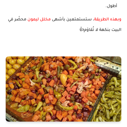
أطول.
وبهذه الطريقة
، ستستمتعين بأشهى
مخلل ليمون
محضّر في
البيت بنكهة لا تُقاوَم👍