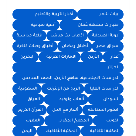
أبيات شعر
أخبار التربية والتعليم
اختبارات سلطنة عُمان
أدعية صباحية
أدوية الصيدلية
اذاعات بث مباشر
اذاعة مدرسية
أسواق مصر
أطباق رمضان
أطباق وجبات فاخرة
أعذار
الأردن
الامارات العربية
البحرين
الجزائر
الدراسات الاجتماعية، مناهج الأردن، الصف السادس
الدراسات العليا
الربح من الإنترنت
السعودية
السودان
ألعاب وترفيه
العراق
العلوم المتكاملة
ألغاز مع الحل
القرآن الكريم
الكويت
المطبخ المغربي
المغرب
المكتبة الثقافية
المكتبة الثقافية،
اليمن