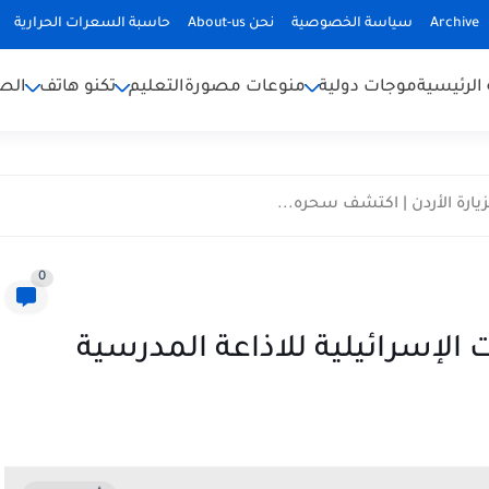
Archive
سياسة الخصوصية
نحن About-us
حاسبة السعرات الحرارية
الرئيسية
موجات دولية
منوعات مصورة
التعليم
تكنو هاتف
الص
يارة الأردن | اكتشف سحره...
0
لإسرائيلية للاذاعة المدرسية