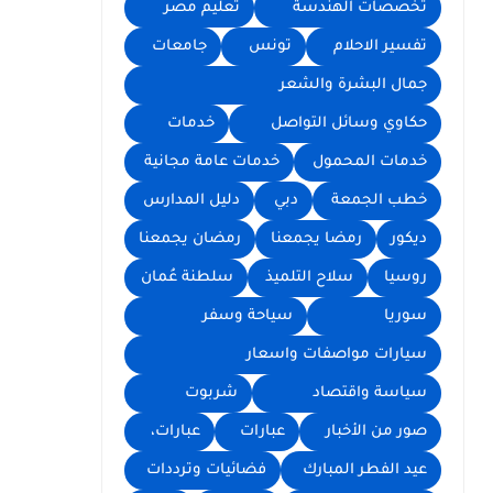
تخصصات الهندسة
تعليم مصر
تفسير الاحلام
تونس
جامعات
جمال البشرة والشعر
حكاوي وسائل التواصل
خدمات
خدمات المحمول
خدمات عامة مجانية
خطب الجمعة
دبي
دليل المدارس
ديكور
رمضا يجمعنا
رمضان يجمعنا
روسيا
سلاح التلميذ
سلطنة عُمان
سوريا
سياحة وسفر
سيارات مواصفات واسعار
سياسة واقتصاد
شربوت
صور من الأخبار
عبارات
عبارات،
عيد الفطر المبارك
فضائيات وترددات