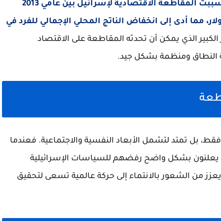
أعدته مؤسسة “راند كوربوريشن” الأمريكية، تسببت المقاطعة الاقتصادية لإسرائيل بين عامي 2013
رة تراكمية تقدر بحوالي 15 مليار دولار، مما أدى إلى انخفاض الناتج المحلي الإجمالي للفرد في
 الكبير الذي يمكن أن تحدثه المقاطعة على الاقتصاد
ة النطاق ومنظمة بشكل جيد.
اطعة
فقط، بل تمتد لتشمل الأبعاد النفسية والاجتماعية. فعندما
نهم يعلنون بشكل واضح رفضهم للسياسات الإسرائيلية
ز من الشعور بالانتماء إلى حركة عالمية تسعى لتحقيق