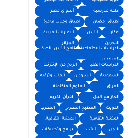
أدوية الصيدلية
اذاعات بث مباشر
اذاعة مدرسية
أسواق مصر
أطباق رمضان
أطباق وجبات فاخرة
أعذار
الأردن
الامارات العربية
البحرين
الجزائر
الدراسات الاجتماعية، مناهج الأردن، الصف
السادس
الدراسات العليا
الربح من الإنترنت
السعودية
السودان
ألعاب وترفيه
العراق
العلوم المتكاملة
ألغاز مع الحل
القرآن الكريم
الكويت
المطبخ المغربي
المغرب
المكتبة الثقافية
المكتبة الثقافية،
اليمن
أناشيد
برامج وتطبيقات