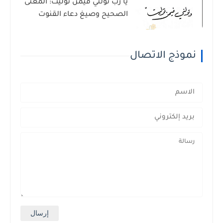
يا رب تولَّني فيمن تولَّيت: المعنى
الصحيح وصيغ دعاء القنوت
نموذج الاتصال