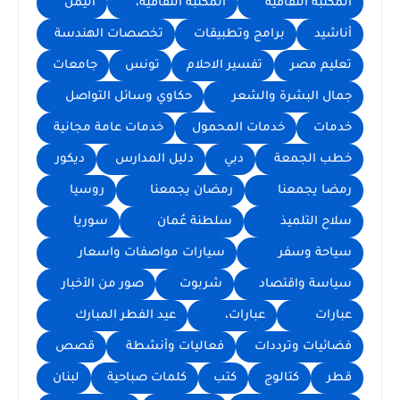
المكتبة الثقافية
المكتبة الثقافية،
اليمن
أناشيد
برامج وتطبيقات
تخصصات الهندسة
تعليم مصر
تفسير الاحلام
تونس
جامعات
جمال البشرة والشعر
حكاوي وسائل التواصل
خدمات
خدمات المحمول
خدمات عامة مجانية
خطب الجمعة
دبي
دليل المدارس
ديكور
رمضا يجمعنا
رمضان يجمعنا
روسيا
سلاح التلميذ
سلطنة عُمان
سوريا
سياحة وسفر
سيارات مواصفات واسعار
سياسة واقتصاد
شربوت
صور من الأخبار
عبارات
عبارات،
عيد الفطر المبارك
فضائيات وترددات
فعاليات وأنشطة
قصص
قطر
كتالوج
كتب
كلمات صباحية
لبنان